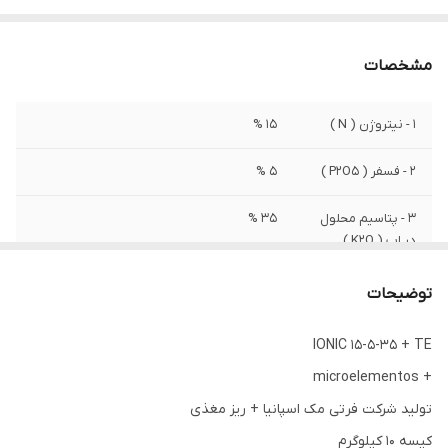
مشخصات
1 - نیتروژن ( N )
15 %
2 - فسفر ( P2O5 )
5 %
3 - پتاسیم محلول
35 %
در اب ( K2O )
توضیحات
IONIC 15-5-35 + TE
+ microelementos
تولید شرکت فرتی مک اسپانیا + ریز مغذی
کیسه ۱۰ کیلوگرم