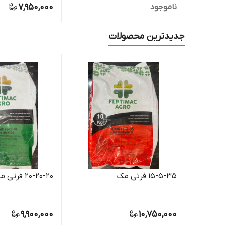
7,950,000
ناموجود
جدیدترین محصولات
15-5-35 فرتی مک
20-20-20 فرتی مک
9,900,000
10,750,000