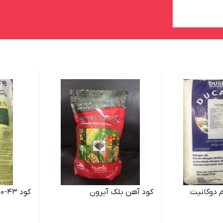
م دوکانیت
کود آهن بلک آیرون
کود 43-10-5 گرومور