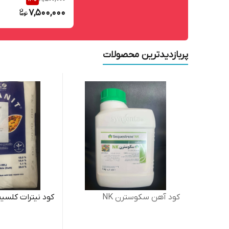
7,500,000
پربازدیدترین محصولات
کود آهن سکوسترن NK
کود نیترات کلسی