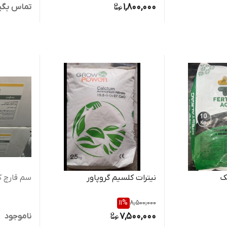
1,800,000
تماس بگی
نیترات کلسیم گروپاور
سم قارچ ک
11
%
8,500,000
7,500,000
ناموجود