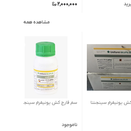
2,000,000
رید
نام
مشاهده همه
ش یونیفرم سینجنتا
سم قارچ کش یونیفرم سینجنتا
کود
ناموجود
نام